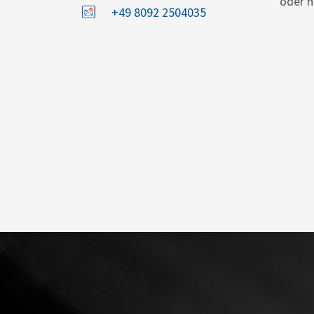
oder n
+49 8092 2504035