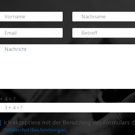
+ 4 = ?
Ich akzeptiere mit der Benutzung des Formulars d
.
Datenschutzbestimmungen