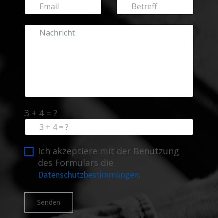
3 + 4 = ?
Ich akzeptiere mit der Benutzung
des Formulars die
.
Datenschutzbestimmungen
Senden